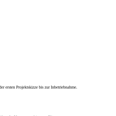
I
r ersten Projektskizze bis zur Inbetriebnahme.