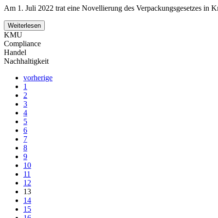
Am 1. Juli 2022 trat eine Novellierung des Verpackungsgesetzes in K
Weiterlesen
KMU
Compliance
Handel
Nachhaltigkeit
vorherige
1
2
3
4
5
6
7
8
9
10
11
12
13
14
15
16