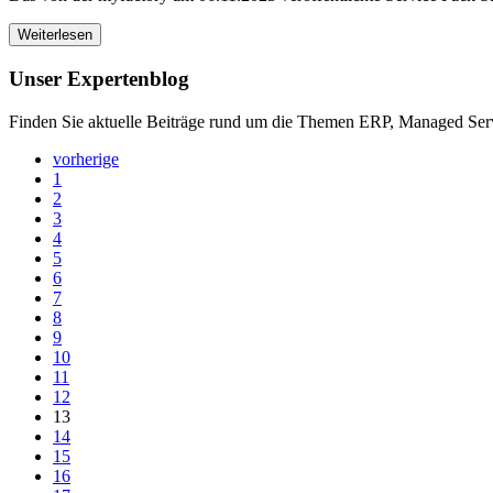
Weiterlesen
Unser Expertenblog
Finden Sie aktuelle Beiträge rund um die Themen ERP, Managed Serv
vorherige
1
2
3
4
5
6
7
8
9
10
11
12
13
14
15
16